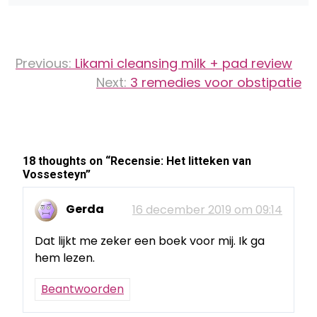
Bericht
Previous:
Likami cleansing milk + pad review
navigatie
Next:
3 remedies voor obstipatie
18 thoughts on “
Recensie: Het litteken van
Vossesteyn
”
Gerda
16 december 2019 om 09:14
Dat lijkt me zeker een boek voor mij. Ik ga
hem lezen.
Beantwoorden