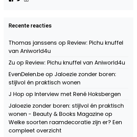
het
het
het
profiel
profiel
profiel
van
van
van
Virtual-
beautynl
beautyandbooksmagazine
Beauty-
op
op
Recente reacties
147775071915783/?
Twitter
Instagram
fref=ts
op
Thomas janssens
op
Review: Pichu knuffel
Facebook
van Aniworld4u
Zu
op
Review: Pichu knuffel van Aniworld4u
EvenDelen.be
op
Jaloezie zonder boren:
stijlvol én praktisch wonen
J Hop
op
Interview met René Hoksbergen
Jaloezie zonder boren: stijlvol én praktisch
wonen - Beauty & Books Magazine
op
Welke soorten raamdecoratie zijn er? Een
compleet overzicht