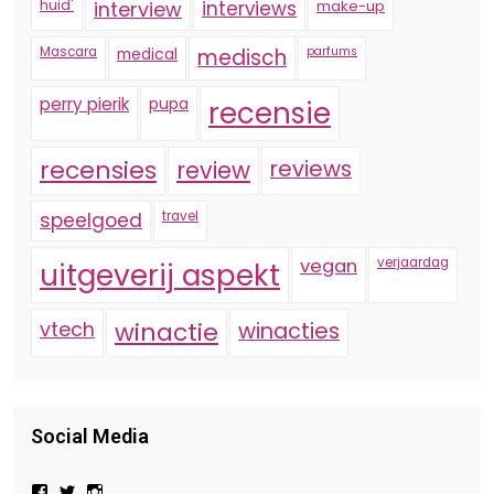
huid'
interview
interviews
make-up
Mascara
medical
medisch
parfums
perry pierik
pupa
recensie
recensies
reviews
review
speelgoed
travel
vegan
verjaardag
uitgeverij aspekt
vtech
winactie
winacties
Social Media
Bekijk
Bekijk
Bekijk