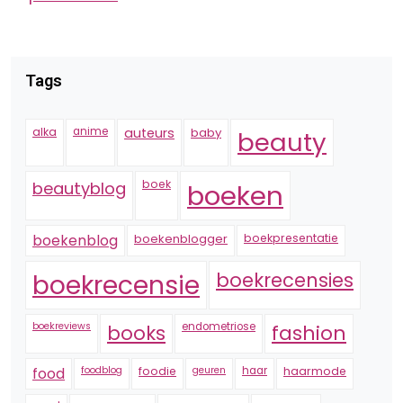
Tags
alka
anime
auteurs
baby
beauty
boek
beautyblog
boeken
boekenblogger
boekpresentatie
boekenblog
boekrecensie
boekrecensies
boekreviews
endometriose
fashion
books
foodblog
foodie
geuren
haar
haarmode
food