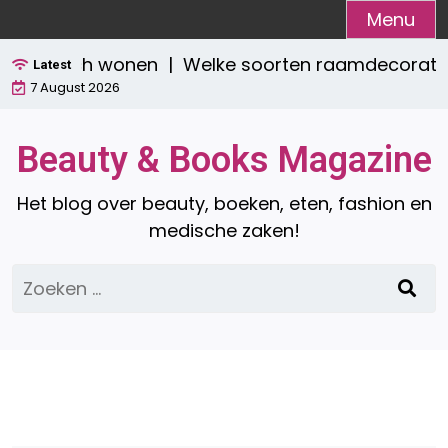
Ga
Menu
naar
raktisch wonen |
Welke soorten raamdecoratie zijn
de
Latest
7 August 2026
inhoud
Beauty & Books Magazine
Het blog over beauty, boeken, eten, fashion en
medische zaken!
Zoeken
naar: