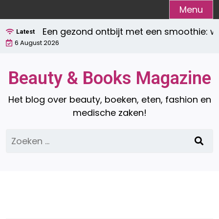
Ga
Menu
naar
Een gezond ontbijt met een smoothie: wa
de
Latest
6 August 2026
inhoud
Beauty & Books Magazine
Het blog over beauty, boeken, eten, fashion en
medische zaken!
Zoeken
naar: