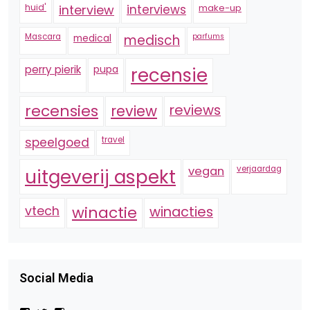
huid'
interview
interviews
make-up
Mascara
medical
medisch
parfums
perry pierik
pupa
recensie
recensies
reviews
review
speelgoed
travel
vegan
verjaardag
uitgeverij aspekt
vtech
winactie
winacties
Social Media