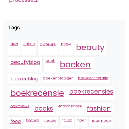
Tags
alka
anime
auteurs
baby
beauty
boek
beautyblog
boeken
boekenblogger
boekpresentatie
boekenblog
boekrecensie
boekrecensies
boekreviews
endometriose
fashion
books
foodblog
foodie
geuren
haar
haarmode
food