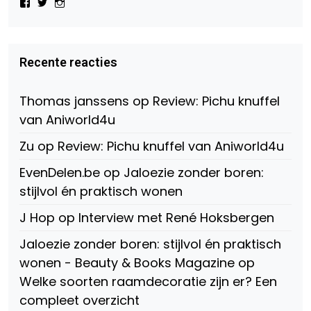
Bekijk
Bekijk
Bekijk
het
het
het
profiel
profiel
profiel
van
van
van
Virtual-
beautynl
beautyandbooksmagazine
Beauty-
op
op
Recente reacties
147775071915783/?
Twitter
Instagram
fref=ts
op
Thomas janssens
op
Review: Pichu knuffel
Facebook
van Aniworld4u
Zu
op
Review: Pichu knuffel van Aniworld4u
EvenDelen.be
op
Jaloezie zonder boren:
stijlvol én praktisch wonen
J Hop
op
Interview met René Hoksbergen
Jaloezie zonder boren: stijlvol én praktisch
wonen - Beauty & Books Magazine
op
Welke soorten raamdecoratie zijn er? Een
compleet overzicht