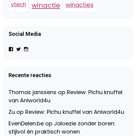
vtech
winactie
winacties
Social Media
Bekijk
Bekijk
Bekijk
het
het
het
profiel
profiel
profiel
van
van
van
Virtual-
beautynl
beautyandbooksmagazine
Beauty-
op
op
Recente reacties
147775071915783/?
Twitter
Instagram
fref=ts
op
Thomas janssens
op
Review: Pichu knuffel
Facebook
van Aniworld4u
Zu
op
Review: Pichu knuffel van Aniworld4u
EvenDelen.be
op
Jaloezie zonder boren:
stijlvol én praktisch wonen