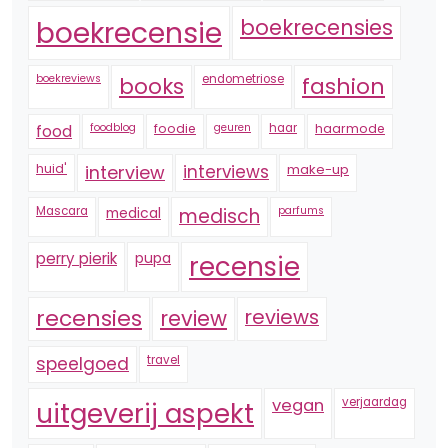
boekrecensie
boekrecensies
boekreviews
endometriose
fashion
books
foodblog
foodie
geuren
haar
haarmode
food
huid'
interview
interviews
make-up
Mascara
medical
medisch
parfums
perry pierik
pupa
recensie
recensies
reviews
review
speelgoed
travel
vegan
verjaardag
uitgeverij aspekt