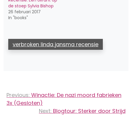
Recensie: Een olifant op
de stoep Sylvia Bishop
26 februari 2017
In "books"
verbroken linda jansma recensie
Bericht
Previous:
Winactie: De nazi moord fabrieken
navigatie
3x (Gesloten)
Next:
Blogtour: Sterker door Strijd