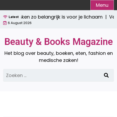
Ga
Menu
naar
drinken zo belangrijk is voor je lichaam |
Versla
de
Latest
6 August 2026
inhoud
Beauty & Books Magazine
Het blog over beauty, boeken, eten, fashion en
medische zaken!
Zoeken
naar: