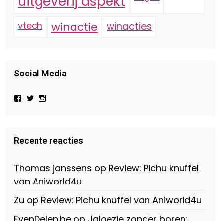
uitgeverij aspekt
vtech
winactie
winacties
Social Media
Bekijk
Bekijk
Bekijk
het
het
het
profiel
profiel
profiel
van
van
van
Virtual-
beautynl
beautyandbooksmagazine
Beauty-
op
op
Recente reacties
147775071915783/?
Twitter
Instagram
fref=ts
op
Thomas janssens
op
Review: Pichu knuffel
Facebook
van Aniworld4u
Zu
op
Review: Pichu knuffel van Aniworld4u
EvenDelen.be
op
Jaloezie zonder boren: