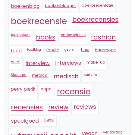
boekenblogger
boekpresentatie
boekenblog
boekrecensie
boekrecensies
boekreviews
endometriose
fashion
books
foodblog
foodie
geuren
haar
haarmode
food
huid'
interview
interviews
make-up
Mascara
medical
medisch
parfums
perry pierik
pupa
recensie
recensies
reviews
review
speelgoed
travel
vegan
verjaardag