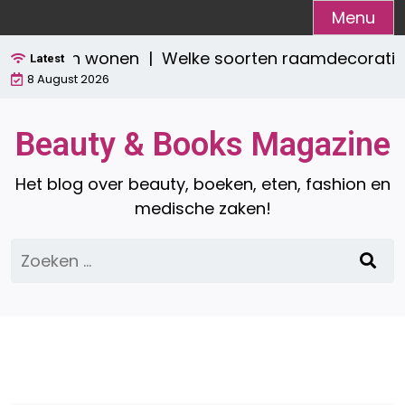
Ga
Menu
naar
raktisch wonen |
Welke soorten raamdecoratie zijn
de
Latest
8 August 2026
inhoud
Beauty & Books Magazine
Het blog over beauty, boeken, eten, fashion en
medische zaken!
Zoeken
naar: