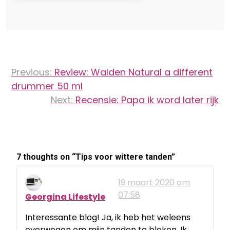
Bericht
Previous:
Review: Walden Natural a different
navigatie
drummer 50 ml
Next:
Recensie: Papa ik word later rijk
7 thoughts on “
Tips voor wittere tanden
”
19 maart 2020 om
07:58
Georgina Lifestyle
Interessante blog! Ja, ik heb het weleens
overwogen om mijn tanden te bleken. Ik