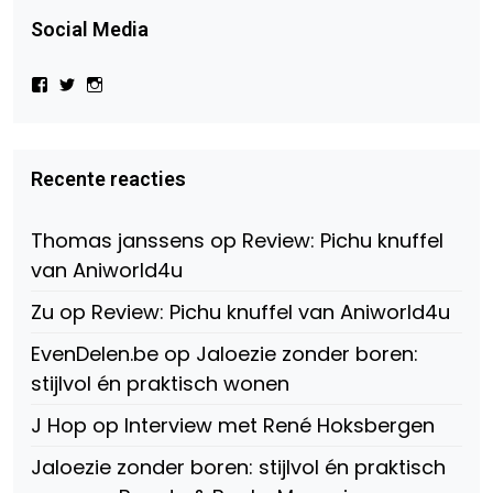
Social Media
Bekijk
Bekijk
Bekijk
het
het
het
profiel
profiel
profiel
van
van
van
Virtual-
beautynl
beautyandbooksmagazine
Beauty-
op
op
Recente reacties
147775071915783/?
Twitter
Instagram
fref=ts
op
Thomas janssens
op
Review: Pichu knuffel
Facebook
van Aniworld4u
Zu
op
Review: Pichu knuffel van Aniworld4u
EvenDelen.be
op
Jaloezie zonder boren:
stijlvol én praktisch wonen
J Hop
op
Interview met René Hoksbergen
Jaloezie zonder boren: stijlvol én praktisch