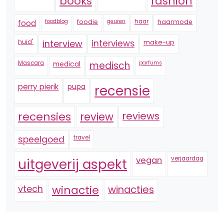
fashion
books
foodblog
foodie
geuren
haar
haarmode
food
huid'
interview
interviews
make-up
Mascara
medical
medisch
parfums
perry pierik
pupa
recensie
recensies
reviews
review
speelgoed
travel
vegan
verjaardag
uitgeverij aspekt
vtech
winactie
winacties