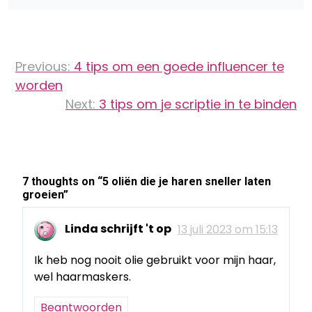
Bericht
Previous:
4 tips om een goede influencer te
navigatie
worden
Next:
3 tips om je scriptie in te binden
7 thoughts on “
5 oliën die je haren sneller laten
groeien
”
Linda schrijft 't op
13 juli 2023 om 15:13
Ik heb nog nooit olie gebruikt voor mijn haar,
wel haarmaskers.
Beantwoorden