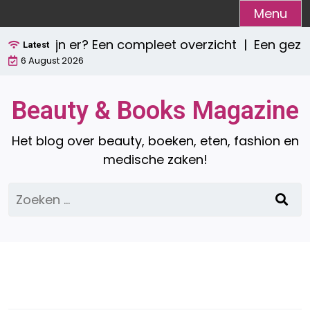
Ga
Menu
naar
n er? Een compleet overzicht |
Een gezond ontbij
de
Latest
6 August 2026
inhoud
Beauty & Books Magazine
Het blog over beauty, boeken, eten, fashion en
medische zaken!
Zoeken
naar: