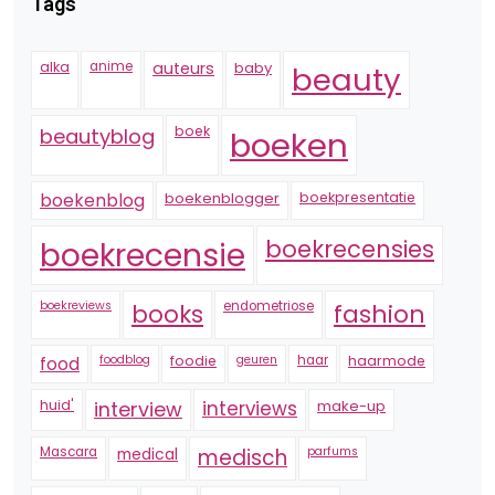
Tags
alka
anime
auteurs
baby
beauty
boek
beautyblog
boeken
boekenblogger
boekpresentatie
boekenblog
boekrecensie
boekrecensies
boekreviews
endometriose
fashion
books
foodblog
foodie
geuren
haar
haarmode
food
huid'
interview
interviews
make-up
Mascara
medical
medisch
parfums