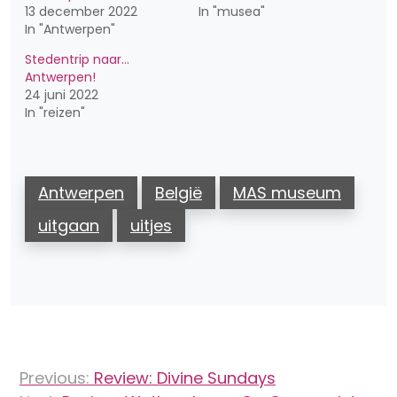
13 december 2022
In "musea"
In "Antwerpen"
Stedentrip naar…
Antwerpen!
24 juni 2022
In "reizen"
Antwerpen
België
MAS museum
uitgaan
uitjes
Bericht
Previous:
Review: Divine Sundays
navigatie