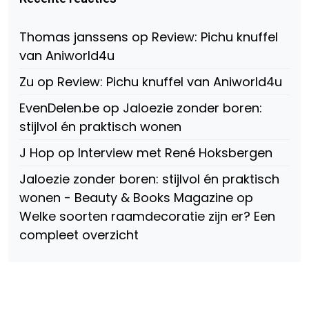
147775071915783/?
Twitter
Instagram
fref=ts
op
Thomas janssens
op
Review: Pichu knuffel
Facebook
van Aniworld4u
Zu
op
Review: Pichu knuffel van Aniworld4u
EvenDelen.be
op
Jaloezie zonder boren:
stijlvol én praktisch wonen
J Hop
op
Interview met René Hoksbergen
Jaloezie zonder boren: stijlvol én praktisch
wonen - Beauty & Books Magazine
op
Welke soorten raamdecoratie zijn er? Een
compleet overzicht