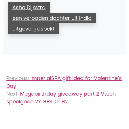
Asha Dijkstra
een verboden dochter uit India
uitgeverij aspekt
Bericht
Previous:
ImperialSPA gift idea for Valentine’s
navigatie
Day
Next:
Megabirthday giveaway part 2 Vtech
speelgoed 2x GESLOTEN