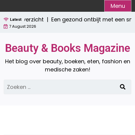
Ga
Menu
naar
et overzicht |
Een gezond ontbijt met een smooth
de
Latest
7 August 2026
inhoud
Beauty & Books Magazine
Het blog over beauty, boeken, eten, fashion en
medische zaken!
Zoeken
naar: