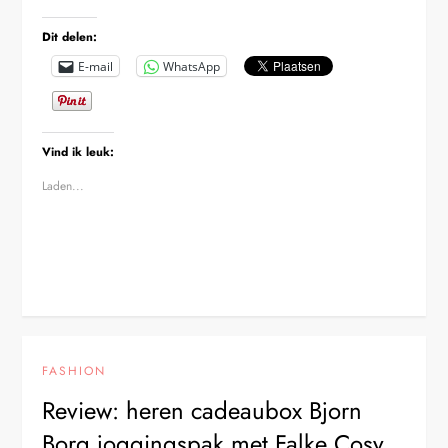
Dit delen:
E-mail
WhatsApp
Vind ik leuk:
Laden...
FASHION
Review: heren cadeaubox Bjorn
Borg joggingspak met Falke Cosy