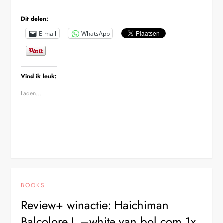
Dit delen:
E-mail
WhatsApp
Vind ik leuk:
Laden...
BOOKS
Review+ winactie: Haichiman
Balcolore L –white van bol.com 1x