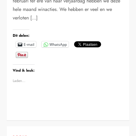
februari ter ere van haar verjaardag hebben we deze
hele maand winacties. We hebben er veel en we
verloten […]
Dit delen:
E-mail
WhatsApp
Vind ik leuk:
Laden...