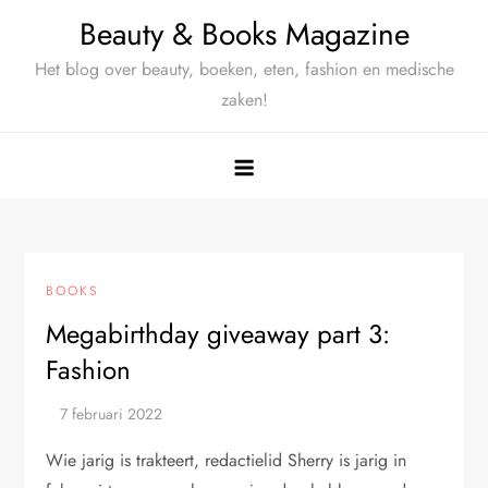
Ga
Beauty & Books Magazine
naar
Het blog over beauty, boeken, eten, fashion en medische
de
zaken!
inhoud
BOOKS
Megabirthday giveaway part 3:
Fashion
Wie jarig is trakteert, redactielid Sherry is jarig in