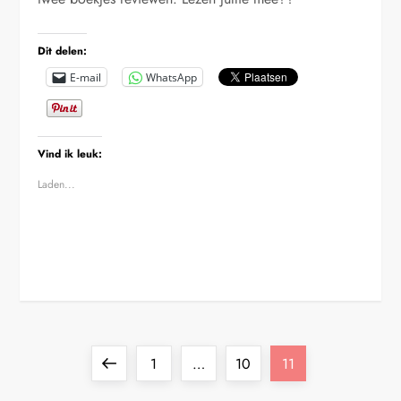
Dit delen:
E-mail
WhatsApp
Vind ik leuk:
Laden...
B
Vorige
Pagina
Pagina
Pagina
1
…
10
11
pagina