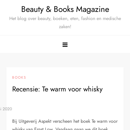
Ga
Beauty & Books Magazine
naar
Het blog over beauty, boeken, eten, fashion en medische
de
zaken!
inhoud
BOOKS
Recensie: Te warm voor whisky
Bij Uitgeverij Aspekt verscheen het boek Te warm voor
whisky van Ernst Low. Vandaag gaan we dit boek