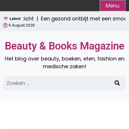
Ga
Menu
naar
verzicht |
Een gezond ontbijt met een smoothie:
de
Latest
6 August 2026
inhoud
Beauty & Books Magazine
Het blog over beauty, boeken, eten, fashion en
medische zaken!
Zoeken
naar: