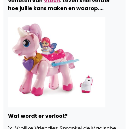
verloten van
Vtech
. Lezen snel verder
hoe jullie kans maken en waarop….
Wat wordt er verloot?
1x Vrolijke Vriendjes Sprankel de Magische