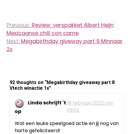
Bericht
Previous:
Review: verspakket Albert Heijn
navigatie
Mexicaanse chili con carne
Next:
Megabirthday giveway part 9 Minnaar
2x
92 thoughts on “
Megabirthday giveaway part 8
Vtech winactie 1x
”
Linda schrijft 't
18 februari 2022 om
09:03
op
Wat een leuke speelgoed actie en jij nog van
harte gefeliciteerd!